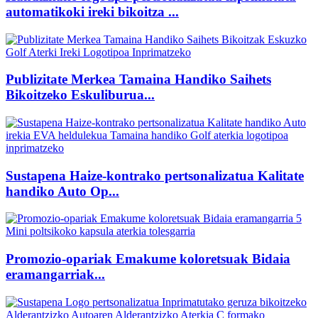
automatikoki ireki bikoitza ...
Publizitate Merkea Tamaina Handiko Saihets
Bikoitzeko Eskuliburua...
Sustapena Haize-kontrako pertsonalizatua Kalitate
handiko Auto Op...
Promozio-opariak Emakume koloretsuak Bidaia
eramangarriak...