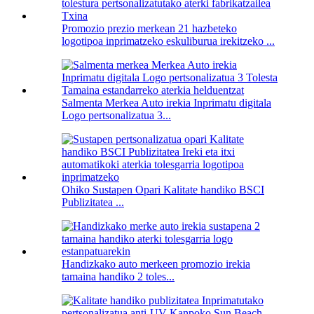
Promozio prezio merkean 21 hazbeteko
logotipoa inprimatzeko eskuliburua irekitzeko ...
Salmenta Merkea Auto irekia Inprimatu digitala
Logo pertsonalizatua 3...
Ohiko Sustapen Opari Kalitate handiko BSCI
Publizitatea ...
Handizkako auto merkeen promozio irekia
tamaina handiko 2 toles...