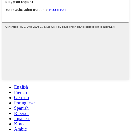
English
French
German
Portuguese
Spanish
Russian
Japanese
Korean
Arabic