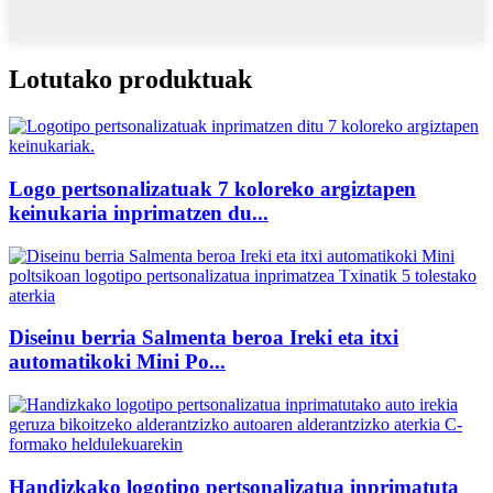
Lotutako produktuak
Logo pertsonalizatuak 7 koloreko argiztapen
keinukaria inprimatzen du...
Diseinu berria Salmenta beroa Ireki eta itxi
automatikoki Mini Po...
Handizkako logotipo pertsonalizatua inprimatuta