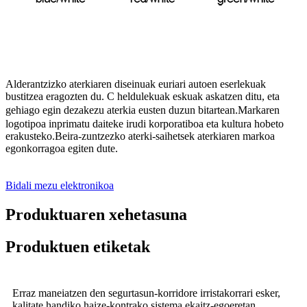
Alderantzizko aterkiaren diseinuak euriari autoen eserlekuak
bustitzea eragozten du
C heldulekuak eskuak askatzen ditu, eta
.
gehiago egin dezakezu aterkia eusten duzun bitartean
Markaren
.
logotipoa inprimatu daiteke irudi korporatiboa eta kultura hobeto
erakusteko.Beira-zuntzezko aterki-saihetsek aterkiaren markoa
egonkorragoa egiten dute
.
Bidali mezu elektronikoa
Produktuaren xehetasuna
Produktuen etiketak
Erraz maneiatzen den segurtasun-korridore irristakorrari esker,
kalitate handiko haize-kontrako sistema ekaitz-egoeretan