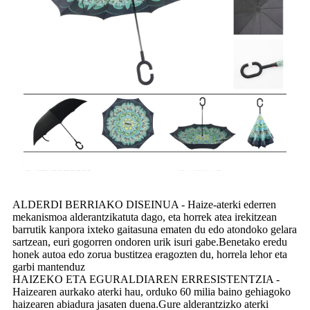
ALDERDI BERRIAKO DISEINUA - Haize-aterki ederren
mekanismoa alderantzikatuta dago, eta horrek atea irekitzean
barrutik kanpora ixteko gaitasuna ematen du edo atondoko gelara
sartzean, euri gogorren ondoren urik isuri gabe.Benetako eredu
honek autoa edo zorua bustitzea eragozten du, horrela lehor eta
garbi mantenduz
HAIZEKO ETA EGURALDIAREN ERRESISTENTZIA -
Haizearen aurkako aterki hau, orduko 60 milia baino gehiagoko
haizearen abiadura jasaten duena.Gure alderantzizko aterki