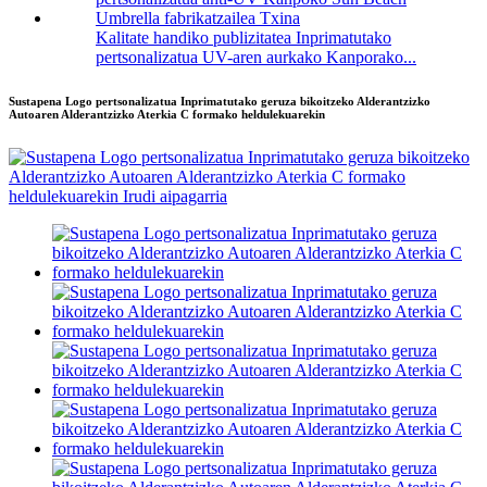
Kalitate handiko publizitatea Inprimatutako
pertsonalizatua UV-aren aurkako Kanporako...
Sustapena Logo pertsonalizatua Inprimatutako geruza bikoitzeko Alderantzizko
Autoaren Alderantzizko Aterkia C formako heldulekuarekin