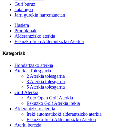
Guri buruz
katalogoa
Jarri gurekin harremanetan
Hasiera
Produktuak
Alderantzizko aterkia
Eskuzko Ireki Alderantzizko Aterkia
Kategoriak
Hondartzako aterkia
Aterkia Tolesgarria
2 Aterkia tolesgarria
3 Aterkia tolesgarria
5 Aterkia tolesgarria
Golf Aterkia
Auto Open Golf Aterkia
Eskuzko Golf Aterkia irekia
Alderantzizko aterkia
Ireki automatikoki alderantzizko aterkia
Eskuzko Ireki Alderantzizko Aterkia
Aterki berezia