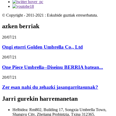
© Copyright - 2011-2021 : Eskubide guztiak erreserbatuta.
azken berriak
20/07/21
Ongi etorri Golden Umbrella Co., Ltd
20/07/21
One Piece Umbrella--Diseinu BERRIA batean...
20/07/21
Zer esan nahi du zehazki jasangarritasunak?
Jarri gurekin harremanetan
Helbidea: Rm802, Building 17, Songxia Umbrella Town,
Shangyu City, Zhejiang Probintzia, Txina 312365.