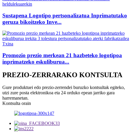
Sustapena Logotipo pertsonalizatua Inprimatutako
geruza bikoitzeko Inve...
Promozio prezio merkean 21 hazbeteko logotipoa
inprimatzeko eskuliburua...
PREZIO-ZERRARAKO KONTSULTA
Gure produktuei edo prezio-zerrendei buruzko kontsultak egiteko,
utzi zure posta elektronikoa eta 24 orduko epean jarriko gara
harremanetan.
Kontsulta orain