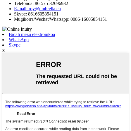
Telefonoa: 86-575-82696932
E-mail: roy@umbrella.cn
Skype: 8616605854151
Mugikorra/Wechat/Whatsapp: 0086-16605854151
Bidali mezu elektronikoa
WhatsApp
Skype
x