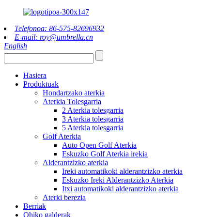
Telefonoa: 86-575-82696932
E-mail: roy@umbrella.cn
English
Hasiera
Produktuak
Hondartzako aterkia
Aterkia Tolesgarria
2 Aterkia tolesgarria
3 Aterkia tolesgarria
5 Aterkia tolesgarria
Golf Aterkia
Auto Open Golf Aterkia
Eskuzko Golf Aterkia irekia
Alderantzizko aterkia
Ireki automatikoki alderantzizko aterkia
Eskuzko Ireki Alderantzizko Aterkia
Itxi automatikoki alderantzizko aterkia
Aterki berezia
Berriak
Ohiko galderak