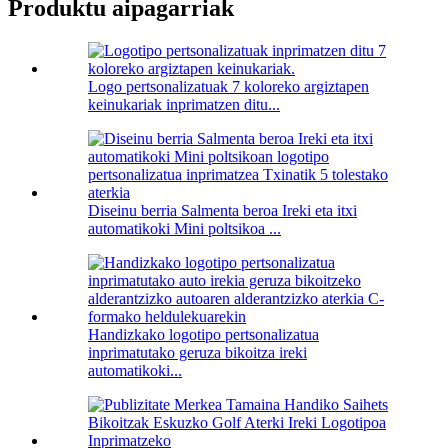
Produktu aipagarriak
Logo pertsonalizatuak 7 koloreko argiztapen
keinukariak inprimatzen ditu...
Diseinu berria Salmenta beroa Ireki eta itxi
automatikoki Mini poltsikoa ...
Handizkako logotipo pertsonalizatua
inprimatutako geruza bikoitza ireki
automatikoki...