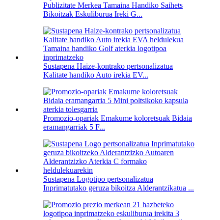
Publizitate Merkea Tamaina Handiko Saihets
Bikoitzak Eskuliburua Ireki G...
Sustapena Haize-kontrako pertsonalizatua
Kalitate handiko Auto irekia EV...
Promozio-opariak Emakume koloretsuak Bidaia
eramangarriak 5 F...
Sustapena Logotipo pertsonalizatua
Inprimatutako geruza bikoitza Alderantzikatua ...