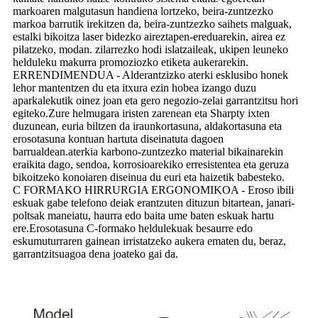
markoaren malgutasun handiena lortzeko, beira-zuntzezko
markoa barrutik irekitzen da, beira-zuntzezko saihets malguak,
estalki bikoitza laser bidezko aireztapen-ereduarekin, airea ez
pilatzeko, modan. zilarrezko hodi islatzaileak, ukipen leuneko
helduleku makurra promoziozko etiketa aukerarekin.
ERRENDIMENDUA - Alderantzizko aterki esklusibo honek
lehor mantentzen du eta itxura ezin hobea izango duzu
aparkalekutik oinez joan eta gero negozio-zelai garrantzitsu hori
egiteko.Zure helmugara iristen zarenean eta Sharpty ixten
duzunean, euria biltzen da iraunkortasuna, aldakortasuna eta
erosotasuna kontuan hartuta diseinatuta dagoen
barrualdean.aterkia karbono-zuntzezko material bikainarekin
eraikita dago, sendoa, korrosioarekiko erresistentea eta geruza
bikoitzeko konoiaren diseinua du euri eta haizetik babesteko.
C FORMAKO HIRRURGIA ERGONOMIKOA - Eroso ibili
eskuak gabe telefono deiak erantzuten dituzun bitartean, janari-
poltsak maneiatu, haurra edo baita ume baten eskuak hartu
ere.Erosotasuna C-formako heldulekuak besaurre edo
eskumuturraren gainean irristatzeko aukera ematen du, beraz,
garrantzitsuagoa dena joateko gai da.