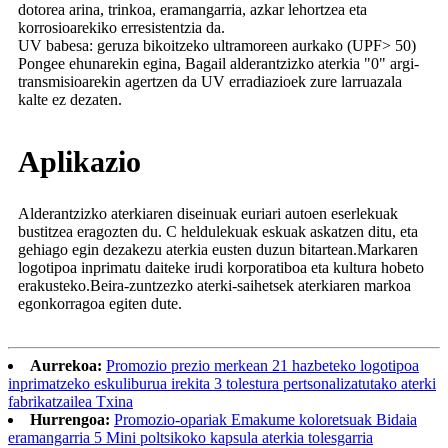
dotorea arina, trinkoa, eramangarria, azkar lehortzea eta
korrosioarekiko erresistentzia da.
UV babesa: geruza bikoitzeko ultramoreen aurkako (UPF> 50)
Pongee ehunarekin egina, Bagail alderantzizko aterkia "0" argi-
transmisioarekin agertzen da UV erradiazioek zure larruazala
kalte ez dezaten.
Aplikazio
Alderantzizko aterkiaren diseinuak euriari autoen eserlekuak
bustitzea eragozten du
.
C heldulekuak eskuak askatzen ditu, eta
gehiago egin dezakezu aterkia eusten duzun bitartean
.
Markaren
logotipoa inprimatu daiteke irudi korporatiboa eta kultura hobeto
erakusteko.Beira-zuntzezko aterki-saihetsek aterkiaren markoa
egonkorragoa egiten dute
.
Aurrekoa:
Promozio prezio merkean 21 hazbeteko logotipoa
inprimatzeko eskuliburua irekita 3 tolestura pertsonalizatutako aterki
fabrikatzailea Txina
Hurrengoa:
Promozio-opariak Emakume koloretsuak Bidaia
eramangarria 5 Mini poltsikoko kapsula aterkia tolesgarria